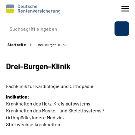
Prävention
Startseite
Drei-Burgen-Klinik
Reha
Drei-Burgen-Klinik
Rente
Beratung & Kontakt
Fachklinik für Kardiologie und Orthopädie
Indikation:
Experten
Krankheiten des Herz-Kreislaufsystems,
Krankheiten des Muskel- und Skelettsystems /
Über uns & Presse
Orthopädie, Innere Medizin,
Stoffwechselkrankheiten
Online-Services