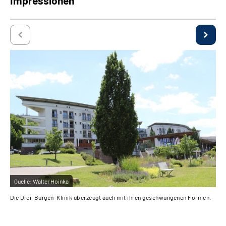
Impressionen
Quelle:
Walter Hoinka
Qu
Die Drei-Burgen-Klinik überzeugt auch mit ihren geschwungenen Formen.
Pat