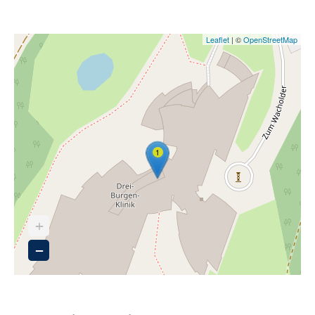
Leaflet
| ©
OpenStreetMap
1
+
−