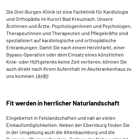
Die Drei-Burgen-Klinik ist eine Fachklinik für Kardiologie
Suche
und Orthopädie im Kurort Bad Kreuznach. Unsere
Ärztinnen und Ärzte, Psychologeninnen und Psychologen,
Language
Therapeutinnen und Therapeuten und Pflegekräfte sind
spezialisiert auf kardiologische und orthopädische
Erkrankungen. Damit Sie nach einem Herzinfarkt, einer
Inhalte in Gebärdensprache (DGS)
Bypass-Operation oder dem Einsatz eines künstlichen
Knie- oder Hüftgelenks keine Zeit verlieren, können Sie
Leichte Sprache
auch direkt nach Ihrem Aufenthalt im Akutkrankenhaus zu
uns kommen. (
AHB
)
Mein Kundenportal
Fit werden in herrlicher Naturlandschaft
Eingebettet in Felslandschaften und nah an vielen
Einkaufsmöglichkeiten: Neben der Ebernburg finden Sie
in der Umgebung auch die Altenbaumburg und die