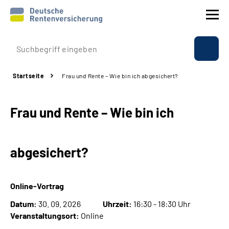
Prävention
Startseite
Frau und Rente – Wie bin ich abgesichert?
Reha
Frau und Rente – Wie bin ich
Rente
Beratung & Kontakt
abgesichert?
Experten
Online-Vortrag
Über uns & Presse
Datum:
30. 09. 2026
Uhrzeit:
16:30 - 18:30 Uhr
Veranstaltungsort:
Online
Online-Services