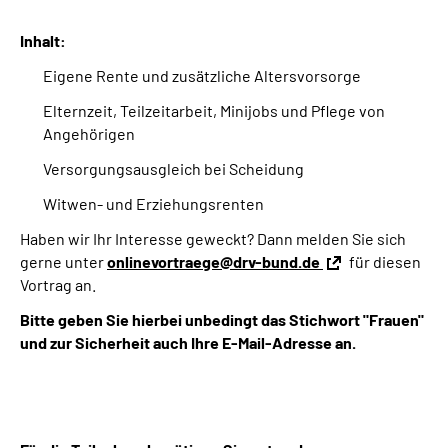
Inhalt:
Suche
Eigene Rente und zusätzliche Altersvorsorge
Language
Elternzeit, Teilzeitarbeit, Minijobs und Pflege von
Angehörigen
Inhalte in Gebärdensprache (DGS)
Versorgungsausgleich bei Scheidung
Witwen- und Erziehungsrenten
Leichte Sprache
Haben wir Ihr Interesse geweckt? Dann melden Sie sich
gerne unter
onlinevortraege@drv-bund.de
für diesen
Vortrag an.
Mein Kundenportal
Bitte geben Sie hierbei unbedingt das Stichwort "Frauen"
und zur Sicherheit auch Ihre E-Mail-Adresse an.