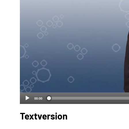
00:00
Textversion