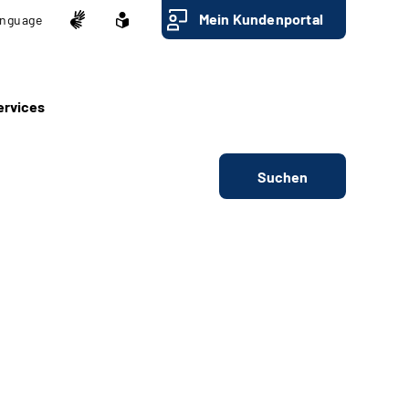
Mein Kundenportal
nguage
ervices
Suchen