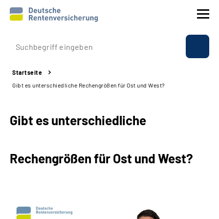
Prävention
Startseite
Reha
Gibt es unterschiedliche Rechengrößen für Ost und West?
Rente
Gibt es unterschiedliche
Beratung & Kontakt
Rechengrößen für Ost und West?
Experten
Über uns & Presse
Online-Services