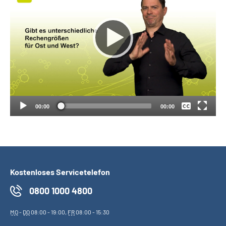
Suche
Language
Keine
Inhalte in Gebärdensprache (DGS)
Deutsch
Leichte Sprache
00:00
00:00
Mein Kundenportal
Kostenloses Servicetelefon
0800 1000 4800
MO
-
DO
08:00 - 19:00,
FR
08:00 - 15:30