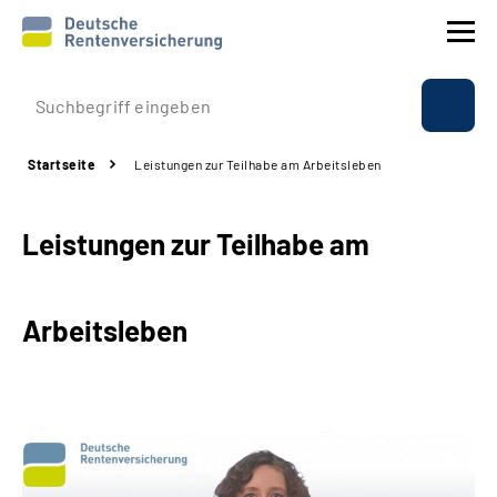
Prävention
Startseite
Leistungen zur Teilhabe am Arbeitsleben
Reha
Leistungen zur Teilhabe am
Rente
Beratung & Kontakt
Arbeitsleben
Experten
Über uns & Presse
Online-Services