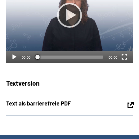
Suche
Language
Inhalte in Gebärdensprache (DGS)
00:00
00:00
Leichte Sprache
Textversion
Mein Kundenportal
Text als barrierefreie PDF