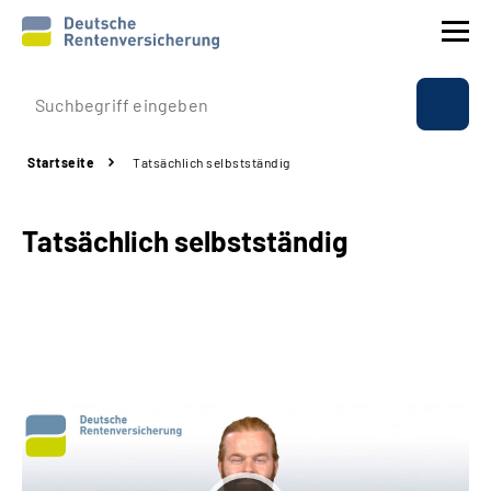
Prävention
Startseite
Tatsächlich selbstständig
Reha
Tatsächlich selbstständig
Rente
Beratung & Kontakt
Experten
Über uns & Presse
Online-Services