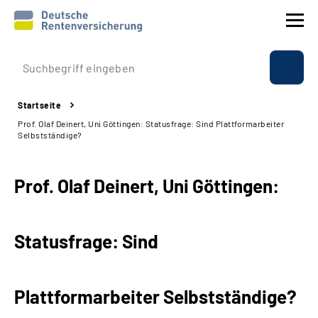
Prävention
Startseite
Reha
Prof. Olaf Deinert, Uni Göttingen: Statusfrage: Sind Plattformarbeiter
Selbstständige?
Rente
Prof. Olaf Deinert, Uni Göttingen:
Beratung & Kontakt
Experten
Statusfrage: Sind
Über uns & Presse
Plattformarbeiter Selbstständige?
Online-Services