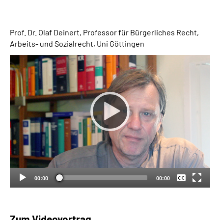
Suche
Prof. Dr. Olaf Deinert, Professor für Bürgerliches Recht,
Arbeits- und Sozialrecht, Uni Göttingen
Language
Inhalte in Gebärdensprache (DGS)
Leichte Sprache
Mein Kundenportal
Keine
Deutsch
00:00
00:00
Zum Videovortrag