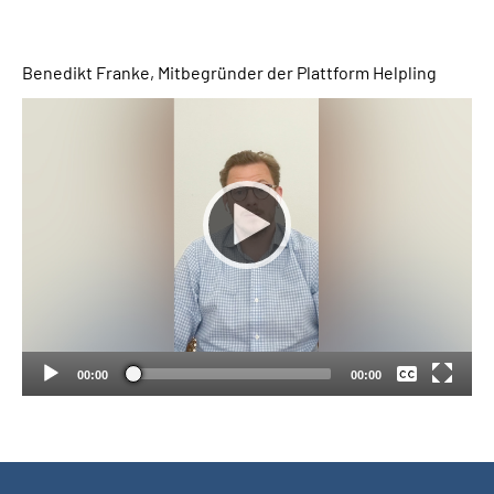
Suche
Benedikt Franke, Mitbegründer der Plattform Helpling
Language
Inhalte in Gebärdensprache (DGS)
Leichte Sprache
Keine
Mein Kundenportal
Deutsch
00:00
00:00