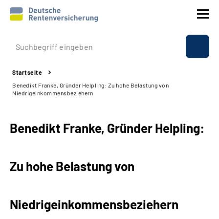
Prävention
Startseite
Reha
Benedikt Franke, Gründer Helpling: Zu hohe Belastung von
Niedrigeinkommensbeziehern
Rente
Benedikt Franke, Gründer Helpling:
Beratung & Kontakt
Experten
Zu hohe Belastung von
Über uns & Presse
Niedrigeinkommensbeziehern
Online-Services