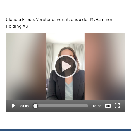
Suche
Claudia Frese, Vorstandsvorsitzende der MyHammer
Holding AG
Language
Inhalte in Gebärdensprache (DGS)
Leichte Sprache
Mein Kundenportal
Keine
Deutsch
00:00
00:00