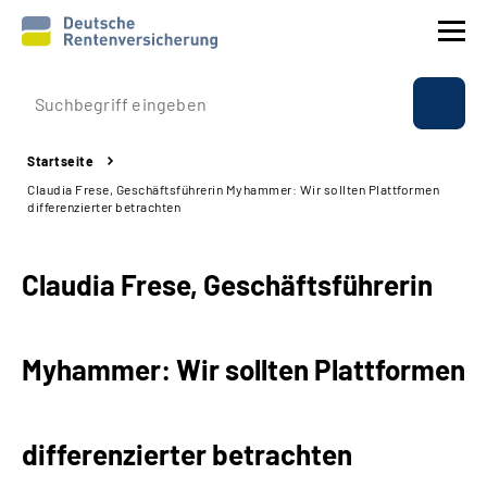
Prävention
Startseite
Reha
Claudia Frese, Geschäftsführerin Myhammer: Wir sollten Plattformen
differenzierter betrachten
Rente
Claudia Frese, Geschäftsführerin
Beratung & Kontakt
Experten
Myhammer: Wir sollten Plattformen
Über uns & Presse
differenzierter betrachten
Online-Services