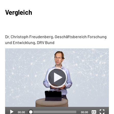
Vergleich
Suche
Language
Dr. Christoph Freudenberg, Geschäftsbereich Forschung
Inhalte in Gebärdensprache (DGS)
und Entwicklung, DRV Bund
Leichte Sprache
Mein Kundenportal
Keine
Deutsch
00:00
00:00