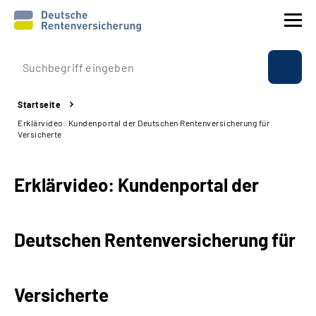
Prävention
Startseite
Reha
Erklärvideo: Kundenportal der Deutschen Rentenversicherung für
Versicherte
Rente
Erklärvideo: Kundenportal der
Beratung & Kontakt
Experten
Deutschen Rentenversicherung für
Über uns & Presse
Versicherte
Online-Services