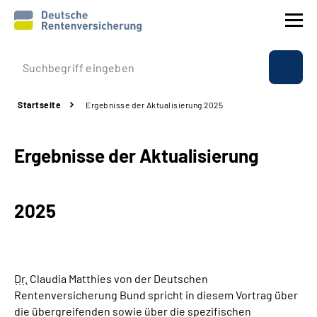
Prävention
Startseite
Ergebnisse der Aktualisierung 2025
Reha
Ergebnisse der Aktualisierung
Rente
Beratung & Kontakt
2025
Experten
Über uns & Presse
Dr.
Claudia Matthies von der Deutschen
Rentenversicherung Bund spricht in diesem Vortrag über
die übergreifenden sowie über die spezifischen
Online-Services