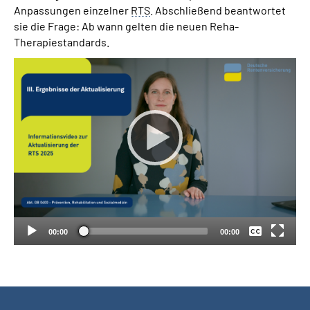
Anpassungen einzelner
RTS
. Abschließend beantwortet
sie die Frage: Ab wann gelten die neuen Reha-
Suche
Therapiestandards.
Language
Inhalte in Gebärdensprache (DGS)
Leichte Sprache
Keine
Mein Kundenportal
Deutsch
00:00
00:00