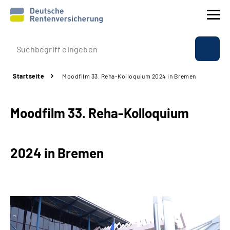
Prävention
Startseite
Moodfilm 33. Reha-Kolloquium 2024 in Bremen
Reha
Moodfilm 33. Reha-Kolloquium
Rente
Beratung & Kontakt
2024 in Bremen
Experten
Über uns & Presse
Online-Services