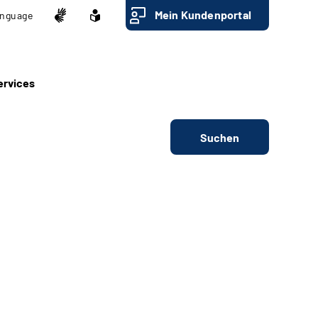
Mein Kundenportal
nguage
ervices
Suchen