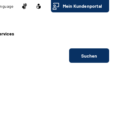
Mein Kundenportal
nguage
ervices
Suchen