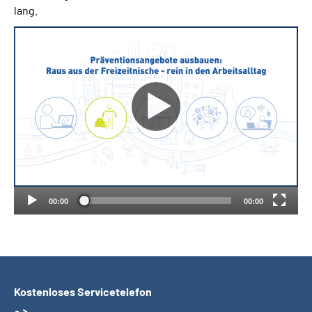
lang.
Suche
Language
Inhalte in Gebärdensprache (DGS)
Leichte Sprache
00:00
00:00
Mein Kundenportal
Kostenloses Servicetelefon