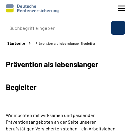
Prävention
Startseite
Prävention als lebenslanger Begleiter
Reha
Prävention als lebenslanger
Rente
Beratung & Kontakt
Begleiter
Experten
Über uns & Presse
Wir möchten mit wirksamen und passenden
Präventionsangeboten an der Seite unserer
berufstätigen Versicherten stehen – ein Arbeitsleben
Online-Services