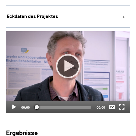
Suche
Eckdaten des Projektes
Language
Inhalte in Gebärdensprache (DGS)
Leichte Sprache
Keine
Mein Kundenportal
Deutsch
00:00
00:00
Ergebnisse