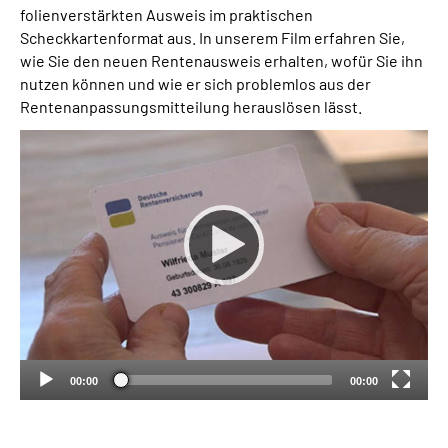
folienverstärkten Ausweis im praktischen
Scheckkartenformat aus. In unserem Film erfahren Sie,
Suche
wie Sie den neuen Rentenausweis erhalten, wofür Sie ihn
nutzen können und wie er sich problemlos aus der
Language
Rentenanpassungsmitteilung herauslösen lässt.
Inhalte in Gebärdensprache (DGS)
Leichte Sprache
Mein Kundenportal
00:00
00:00