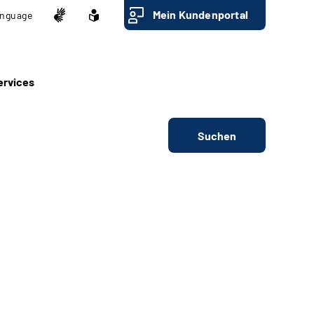
Mein Kundenportal
nguage
ervices
Suchen