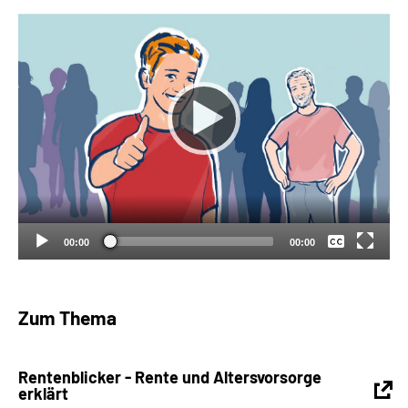
Suche
Language
Inhalte in Gebärdensprache (DGS)
Keine
Leichte Sprache
Deutsch
00:00
00:00
Mein Kundenportal
Zum Thema
Rentenblicker - Rente und Altersvorsorge
erklärt