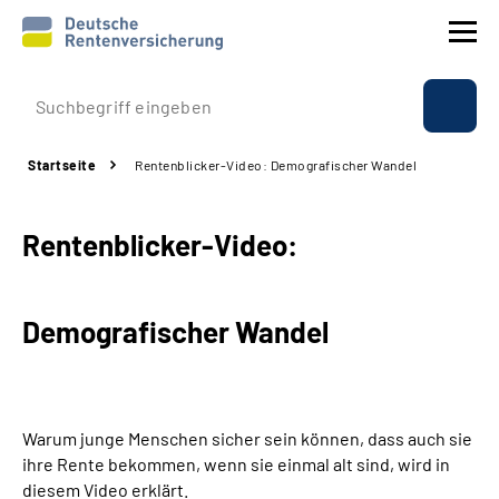
Prävention
Startseite
Rentenblicker-Video: Demografischer Wandel
Reha
Rentenblicker-Video:
Rente
Beratung & Kontakt
Demografischer Wandel
Experten
Über uns & Presse
Warum junge Menschen sicher sein können, dass auch sie
ihre Rente bekommen, wenn sie einmal alt sind, wird in
diesem Video erklärt.
Online-Services