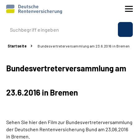
Prävention
Startseite
Bundesvertreterversammlung am 23.6.2016 in Bremen
Reha
Bundesvertreterversammlung am
Rente
Beratung & Kontakt
23.6.2016 in Bremen
Experten
Über uns & Presse
Sehen Sie hier den Film zur Bundesvertreterversammlung
der Deutschen Rentenversicherung Bund am 23.06.2016
in Bremen.
Online-Services