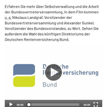
Erfahren Sie mehr über Selbstverwaltung und die Arbeit
Suche
der Bundesvertreterversammlung. In dem Film kommen
u. a.
Nikolaus Landgraf, Vorsitzender der
Bundesvertreterversammlung und Alexander Gunkel,
Language
Vorsitzender des Bundesvorstandes, zu Wort. Sehen Sie
außerdem die Wahl des künftigen Direktoriums der
Inhalte in Gebärdensprache (DGS)
Deutschen Rentenversicherung Bund.
Leichte Sprache
Mein Kundenportal
00:00
00:00