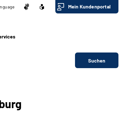
Mein Kundenportal
nguage
ervices
Suchen
burg