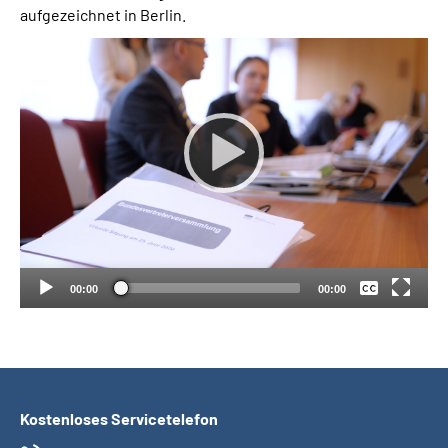
aufgezeichnet in Berlin.
Suche
Language
Inhalte in Gebärdensprache (DGS)
Leichte Sprache
Keine
Deutsch
00:00
00:00
Mein Kundenportal
Kostenloses Servicetelefon