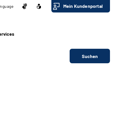
Mein Kundenportal
nguage
ervices
Suchen