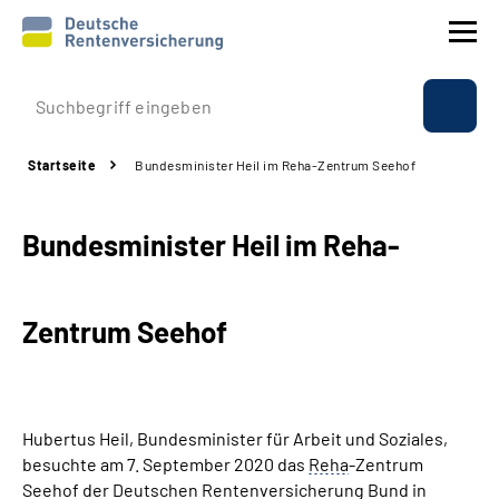
Prävention
Startseite
Bundesminister Heil im Reha-Zentrum Seehof
Reha
Bundesminister Heil im Reha-
Rente
Beratung & Kontakt
Zentrum Seehof
Experten
Über uns & Presse
Hubertus Heil, Bundesminister für Arbeit und Soziales,
besuchte am 7. September 2020 das
Reha
-Zentrum
Seehof der Deutschen Rentenversicherung Bund in
Online-Services