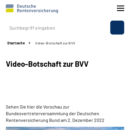
Prävention
Startseite
Video-Botschaft zur BVV
Reha
Video-Botschaft zur BVV
Rente
Beratung & Kontakt
Experten
Sehen Sie hier die Vorschau zur
Über uns & Presse
Bundesvertreterversammlung der Deutschen
Rentenversicherung Bund am 2. Dezember 2022
Online-Services