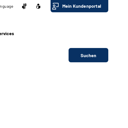
Mein Kundenportal
nguage
ervices
Suchen