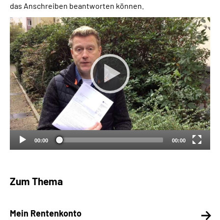
das Anschreiben beantworten können.
Suche
Language
Inhalte in Gebärdensprache (DGS)
Leichte Sprache
00:00
00:00
Mein Kundenportal
Zum Thema
Mein Rentenkonto