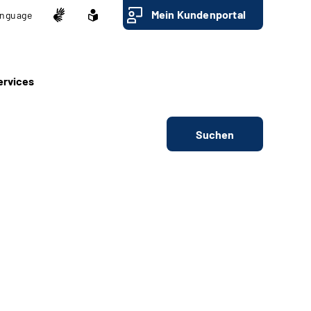
Mein Kundenportal
nguage
ervices
Suchen