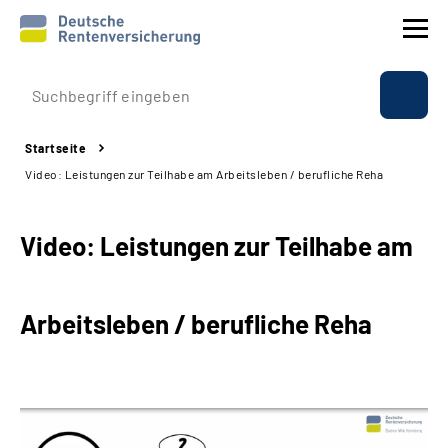
Prävention
Startseite
Reha
Video: Leistungen zur Teilhabe am Arbeitsleben / berufliche Reha
Rente
Video: Leistungen zur Teilhabe am
Beratung & Kontakt
Arbeitsleben / berufliche Reha
Experten
Über uns & Presse
Online-Services