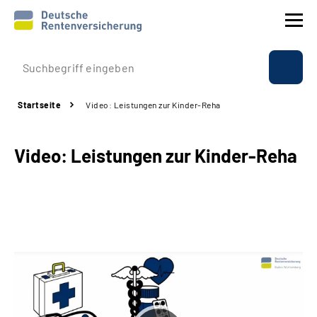
Prävention
Startseite
Video: Leistungen zur Kinder-Reha
Reha
Video: Leistungen zur Kinder-Reha
Rente
Beratung & Kontakt
Experten
Über uns & Presse
Online-Services