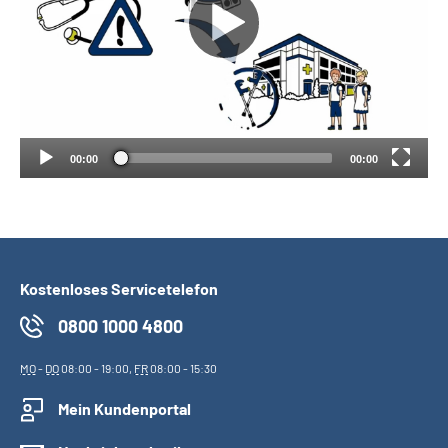
Suche
Language
Inhalte in Gebärdensprache (DGS)
00:00
00:00
Leichte Sprache
Kostenloses Servicetelefon
Mein Kundenportal
0800 1000 4800
MO
-
DO
08:00 - 19:00,
FR
08:00 - 15:30
Mein Kundenportal