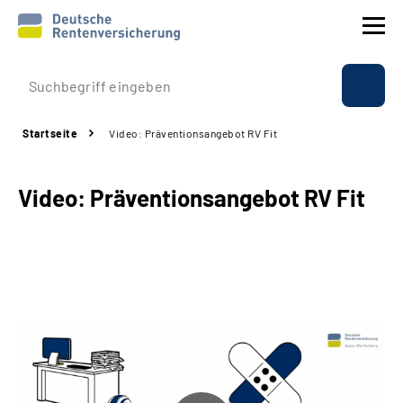
Prävention
Startseite
Video: Präventionsangebot RV Fit
Reha
Video:
Präventionsangebot RV Fit
Rente
Beratung & Kontakt
Experten
Über uns & Presse
Online-Services