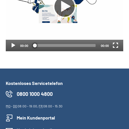
Suche
Language
Inhalte in Gebärdensprache (DGS)
00:00
00:00
Leichte Sprache
Kostenloses Servicetelefon
Mein Kundenportal
0800 1000 4800
MO
-
DO
08:00 - 19:00,
FR
08:00 - 15:30
Mein Kundenportal