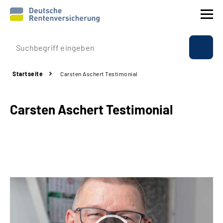
Prävention
Startseite
Carsten Aschert Testimonial
Reha
Carsten Aschert Testimonial
Rente
Beratung & Kontakt
Experten
Über uns & Presse
Online-Services