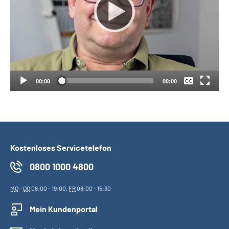
Suche
Keine
Language
Deutsch
Inhalte in Gebärdensprache (DGS)
00:00
00:00
Leichte Sprache
Kostenloses Servicetelefon
Mein Kundenportal
0800 1000 4800
MO
-
DO
08:00 - 19:00,
FR
08:00 - 15:30
Mein Kundenportal