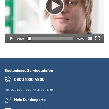
Suche
Keine
Language
Deutsch
Inhalte in Gebärdensprache (DGS)
00:00
00:00
Leichte Sprache
Kostenloses Servicetelefon
Mein Kundenportal
0800 1000 4800
MO
-
DO
08:00 - 19:00,
FR
08:00 - 15:30
Mein Kundenportal