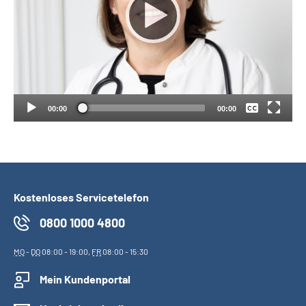
Suche
Keine
Language
Deutsch
Inhalte in Gebärdensprache (DGS)
00:00
00:00
Leichte Sprache
Kostenloses Servicetelefon
Mein Kundenportal
0800 1000 4800
MO
-
DO
08:00 - 19:00,
FR
08:00 - 15:30
Mein Kundenportal