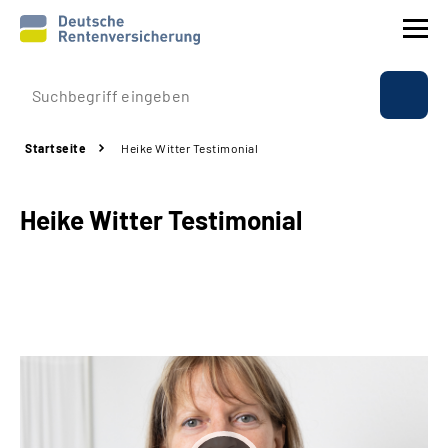
Prävention
Startseite
Heike Witter Testimonial
Reha
Heike Witter Testimonial
Rente
Beratung & Kontakt
Experten
Über uns & Presse
Online-Services