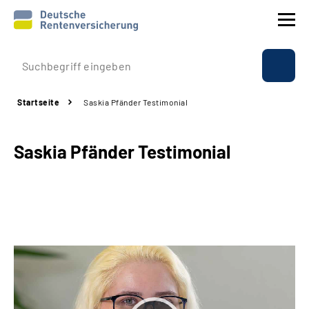
Prävention
Startseite
Saskia Pfänder Testimonial
Reha
Saskia Pfänder Testimonial
Rente
Beratung & Kontakt
Experten
Über uns & Presse
Online-Services