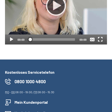
Suche
Keine
Language
Deutsch
Inhalte in Gebärdensprache (DGS)
00:00
00:00
Leichte Sprache
Kostenloses Servicetelefon
Mein Kundenportal
0800 1000 4800
MO
-
DO
08:00 - 19:00,
FR
08:00 - 15:30
Mein Kundenportal