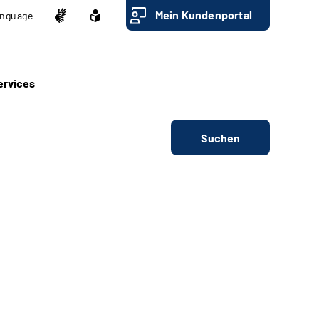
Mein Kundenportal
nguage
ervices
Suchen