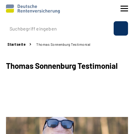
Prävention
Startseite
Thomas Sonnenburg Testimonial
Reha
Thomas Sonnenburg Testimonial
Rente
Beratung & Kontakt
Experten
Über uns & Presse
Online-Services