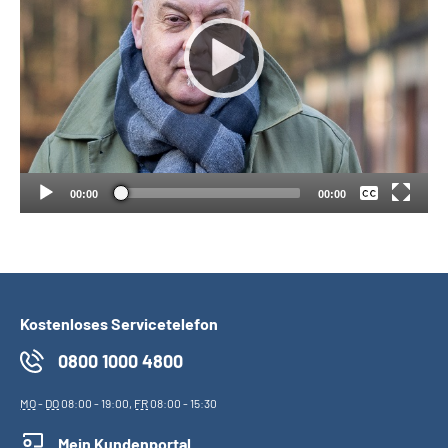
Suche
Language
Keine
Inhalte in Gebärdensprache (DGS)
Deutsch
00:00
00:00
Leichte Sprache
Mein Kundenportal
Kostenloses Servicetelefon
0800 1000 4800
MO
-
DO
08:00 - 19:00,
FR
08:00 - 15:30
Mein Kundenportal