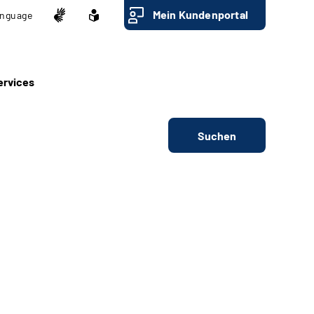
Mein Kundenportal
nguage
ervices
Suchen