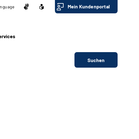
Mein Kundenportal
nguage
ervices
Suchen