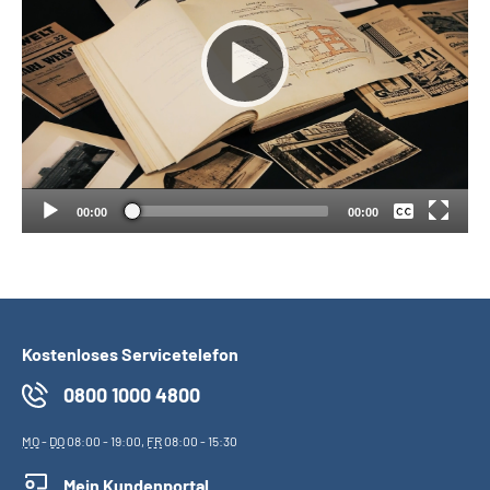
Suche
Language
Keine
Inhalte in Gebärdensprache (DGS)
Deutsch
00:00
00:00
Leichte Sprache
Mein Kundenportal
Kostenloses Servicetelefon
0800 1000 4800
MO
-
DO
08:00 - 19:00,
FR
08:00 - 15:30
Mein Kundenportal