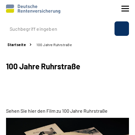
Prävention
Startseite
100 Jahre Ruhrstraße
Reha
100 Jahre Ruhrstraße
Rente
Beratung & Kontakt
Experten
Sehen Sie hier den Film zu 100 Jahre Ruhrstraße
Über uns & Presse
Online-Services