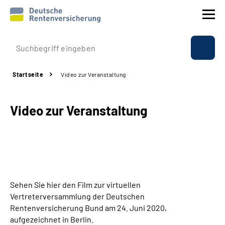
Prävention
Startseite
Video zur Veranstaltung
Reha
Video zur Veranstaltung
Rente
Beratung & Kontakt
Experten
Sehen Sie hier den Film zur virtuellen
Über uns & Presse
Vertreterversammlung der Deutschen
Rentenversicherung Bund am 24. Juni 2020,
aufgezeichnet in Berlin.
Online-Services