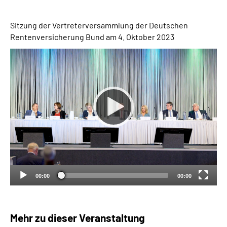
Suche
Sitzung der Vertreterversammlung der Deutschen
Rentenversicherung Bund am
4. Oktober 2023
Language
Inhalte in Gebärdensprache (DGS)
Leichte Sprache
Mein Kundenportal
00:00
00:00
Mehr zu dieser Veranstaltung