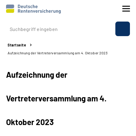
Prävention
Startseite
Reha
Aufzeichnung der Vertreterversammlung am 4. Oktober 2023
Rente
Aufzeichnung der
Beratung & Kontakt
Vertreterversammlung am 4.
Experten
Über uns & Presse
Oktober 2023
Online-Services