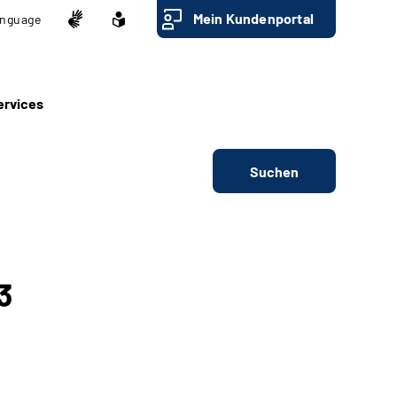
Mein Kundenportal
nguage
ervices
Suchen
3