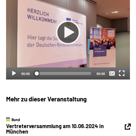
Suche
Language
Inhalte in Gebärdensprache (DGS)
Keine
Leichte Sprache
Deutsch
00:00
00:00
Mein Kundenportal
Mehr zu dieser Veranstaltung
Bund
Vertreterversammlung am 10.06.2024 in
München