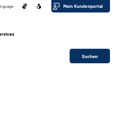
Mein Kundenportal
nguage
ervices
Suchen