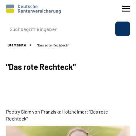
Prävention
Startseite
"Das rote Rechteck"
Reha
"Das rote Rechteck"
Rente
Beratung & Kontakt
Experten
Poetry Slam von Franziska Holzheimer: "Das rote
Über uns & Presse
Rechteck"
Online-Services