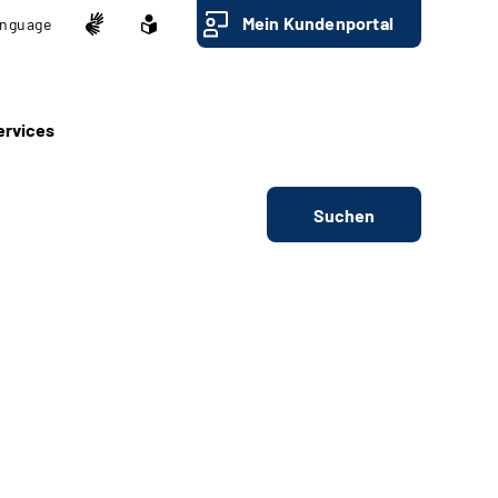
Mein Kundenportal
nguage
ervices
Suchen