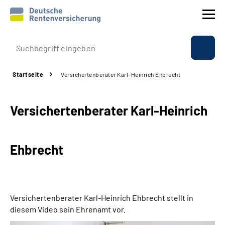
Prävention
Startseite
Versichertenberater Karl-Heinrich Ehbrecht
Reha
Versichertenberater Karl-Heinrich
Rente
Beratung & Kontakt
Ehbrecht
Experten
Über uns & Presse
Versichertenberater Karl-Heinrich Ehbrecht stellt in
diesem Video sein Ehrenamt vor.
Online-Services