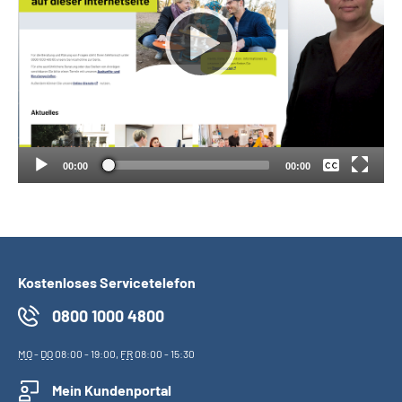
Suche
Language
Keine
Deutsch
Inhalte in Gebärdensprache (DGS)
00:00
00:00
Leichte Sprache
Mein Kundenportal
Kostenloses Servicetelefon
0800 1000 4800
MO
-
DO
08:00 - 19:00,
FR
08:00 - 15:30
Mein Kundenportal