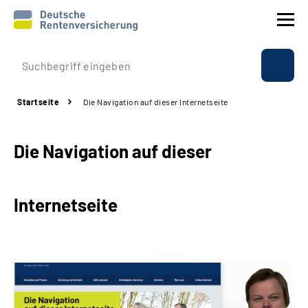
Prävention
Startseite
Die Navigation auf dieser Internetseite
Reha
Die Navigation auf dieser
Rente
Beratung & Kontakt
Internetseite
Experten
Über uns & Presse
Online-Services